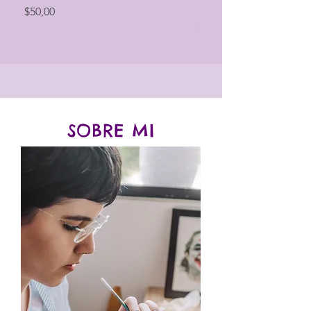
personalizado
Precio
$50,00
Precio
$60,00
SOBRE MI