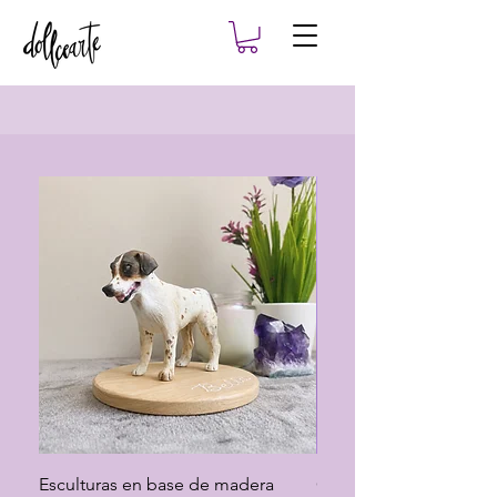
Esculturas en base de madera
Cofre conmemorativo